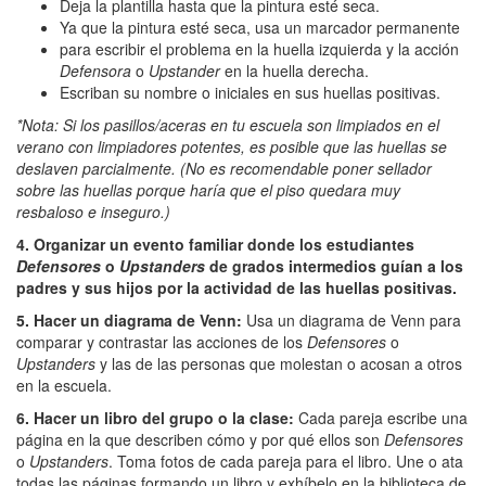
Deja la plantilla hasta que la pintura esté seca.
Ya que la pintura esté seca, usa un marcador permanente
para escribir el problema en la huella izquierda y la acción
Defensora
o
Upstander
en la huella derecha.
Escriban su nombre o iniciales en sus huellas positivas.
*Nota: Si los pasillos/aceras en tu escuela son limpiados en el
verano con limpiadores potentes, es posible que las huellas se
deslaven parcialmente. (No es recomendable poner sellador
sobre las huellas porque haría que el piso quedara muy
resbaloso e inseguro.)
4. Organizar un evento familiar donde los estudiantes
Defensores
o
Upstanders
de grados intermedios guían a los
padres y sus hijos por la actividad de las huellas positivas.
5. Hacer un diagrama de Venn:
Usa un diagrama de Venn para
comparar y contrastar las acciones de los
Defensores
o
Upstanders
y las de las personas que molestan o acosan a otros
en la escuela.
6. Hacer un libro del grupo o la clase:
Cada pareja escribe una
página en la que describen cómo y por qué ellos son
Defensores
o
Upstanders
. Toma fotos de cada pareja para el libro. Une o ata
todas las páginas formando un libro y exhíbelo en la biblioteca de