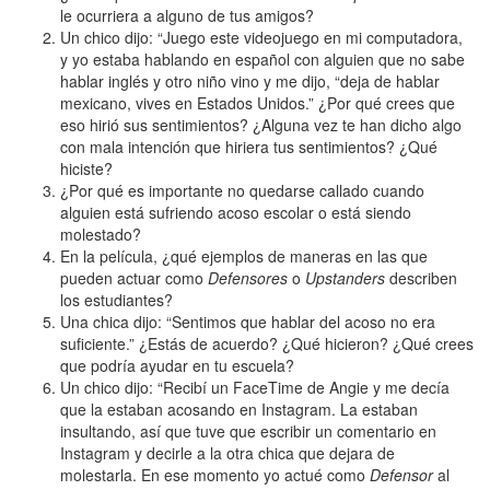
le ocurriera a alguno de tus amigos?
Un chico dijo: “Juego este videojuego en mi computadora,
y yo estaba hablando en español con alguien que no sabe
hablar inglés y otro niño vino y me dijo, “deja de hablar
mexicano, vives en Estados Unidos.” ¿Por qué crees que
eso hirió sus sentimientos? ¿Alguna vez te han dicho algo
con mala intención que hiriera tus sentimientos? ¿Qué
hiciste?
¿Por qué es importante no quedarse callado cuando
alguien está sufriendo acoso escolar o está siendo
molestado?
En la película, ¿qué ejemplos de maneras en las que
pueden actuar como
Defensores
o
Upstanders
describen
los estudiantes?
Una chica dijo: “Sentimos que hablar del acoso no era
suficiente.” ¿Estás de acuerdo? ¿Qué hicieron? ¿Qué crees
que podría ayudar en tu escuela?
Un chico dijo: “Recibí un FaceTime de Angie y me decía
que la estaban acosando en Instagram. La estaban
insultando, así que tuve que escribir un comentario en
Instagram y decirle a la otra chica que dejara de
molestarla. En ese momento yo actué como
Defensor
al