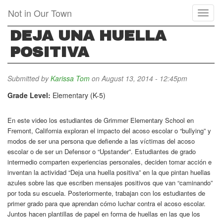
Skip
Not in Our Town
Toggl
to
naviga
main
DEJA UNA HUELLA
content
POSITIVA
Submitted by
Karissa Tom
on August 13, 2014 - 12:45pm
Grade Level:
Elementary (K-5)
En este video los estudiantes de Grimmer Elementary School en
Fremont, California exploran el impacto del acoso escolar o “bullying” y
modos de ser una persona que defiende a las víctimas del acoso
escolar o de ser un Defensor o “Upstander”. Estudiantes de grado
intermedio comparten experiencias personales, deciden tomar acción e
inventan la actividad “Deja una huella positiva” en la que pintan huellas
azules sobre las que escriben mensajes positivos que van “caminando”
por toda su escuela. Posteriormente, trabajan con los estudiantes de
primer grado para que aprendan cómo luchar contra el acoso escolar.
Juntos hacen plantillas de papel en forma de huellas en las que los